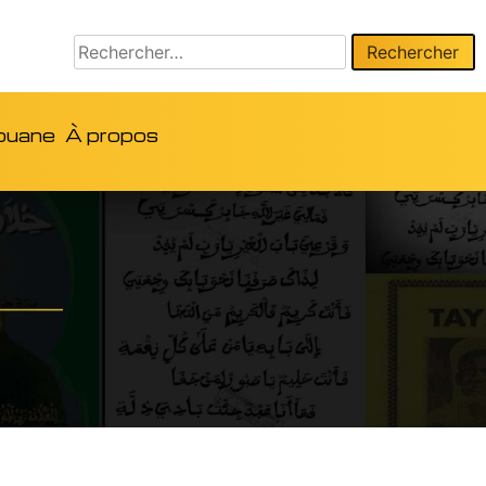
ouane
À propos