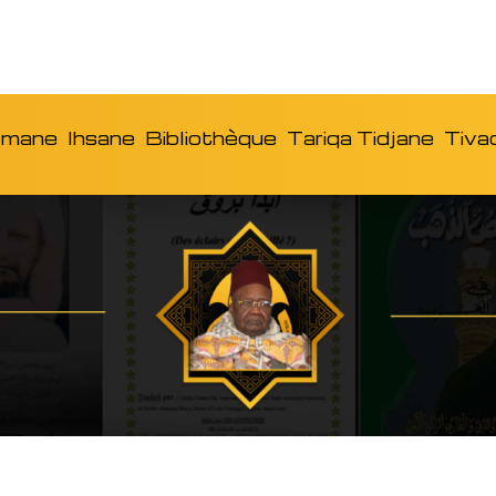
Imane
Ihsane
Bibliothèque
Tariqa Tidjane
Tiva