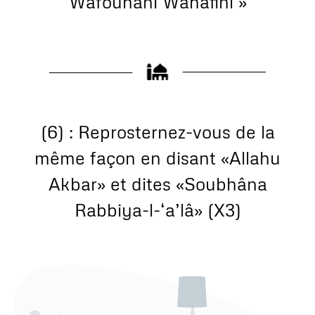
Wafouhani Wahafini »
(6) : Reprosternez-vous de la
même façon en disant «Allahu
Akbar» et dites «Soubhâna
Rabbiya-l-‘a’lâ» (X3)