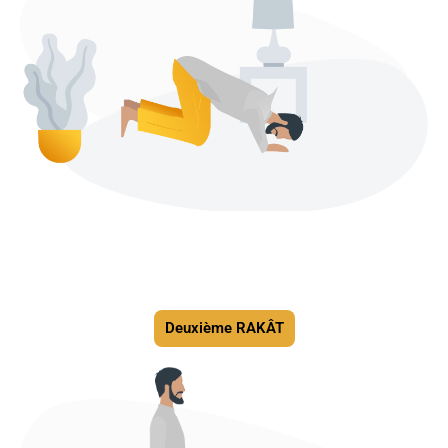
Deuxième RAKÂT