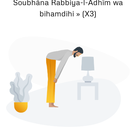
Soubhâna Rabbiya-l-Adhîm wa
bihamdihi » (X3)