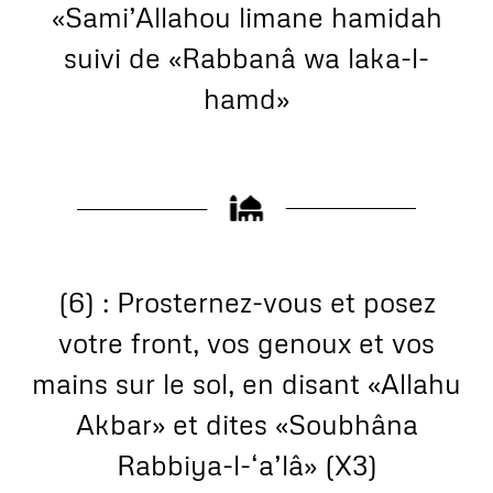
«Sami’Allahou limane hamidah
suivi de «Rabbanâ wa laka-l-
hamd»
(6) : Prosternez-vous et posez
votre front, vos genoux et vos
mains sur le sol, en disant «Allahu
Akbar» et dites «Soubhâna
Rabbiya-l-‘a’lâ» (X3)