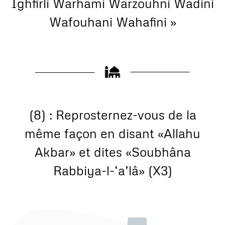
Ighfirli Warhami Warzouhni Wadini
Wafouhani Wahafini »
(8) : Reprosternez-vous de la
même façon en disant «Allahu
Akbar» et dites «Soubhâna
Rabbiya-l-‘a’lâ» (X3)