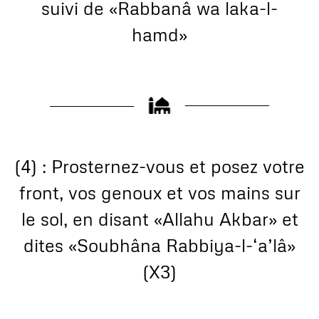
suivi de «Rabbanâ wa laka-l-
hamd»
(4) : Prosternez-vous et posez votre
front, vos genoux et vos mains sur
le sol, en disant «Allahu Akbar» et
dites «Soubhâna Rabbiya-l-‘a’lâ»
(X3)